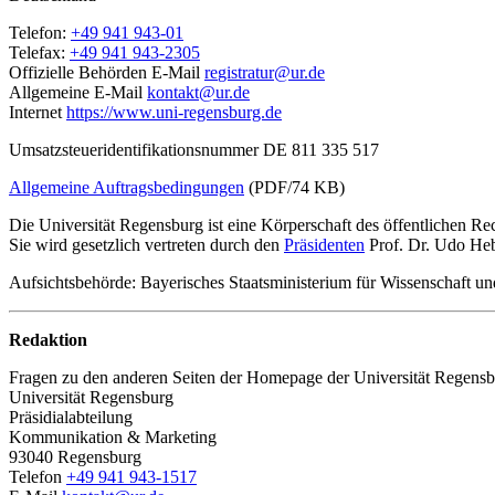
Telefon:
+49 941 943-01
Telefax:
+49 941 943-2305
Offizielle Behörden E-Mail
re
gistratur@ur.de
Allgemeine E-Mail
kontakt@
ur.de
Internet
https://www.uni-regensburg.de
Umsatzsteueridentifikationsnummer DE 811 335 517
Allgemeine Auftragsbedingungen
(PDF/74 KB)
Die Universität Regensburg ist eine Körperschaft des öffentlichen Rec
Sie wird gesetzlich vertreten durch den
Präsidenten
Prof. Dr. Udo Heb
Aufsichtsbehörde: Bayerisches Staatsministerium für Wissenschaft u
Redaktion
Fragen zu den anderen Seiten der Homepage der Universität Regensbu
Universität Regensburg
Präsidialabteilung
Kommunikation & Marketing
93040 Regensburg
Telefon
+49 941 943-1517