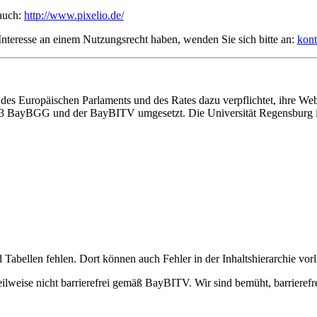
 auch:
http://www.pixelio.de/
 Interesse an einem Nutzungsrecht haben, wenden Sie sich bitte an:
kon
 des Europäischen Parlaments und des Rates dazu verpflichtet, ihre W
. 13 BayBGG und der BayBITV umgesetzt. Die Universität Regensburg i
d Tabellen fehlen. Dort können auch Fehler in der Inhaltshierarchie vor
ise nicht barrierefrei gemäß BayBITV. Wir sind bemüht, barrierefrei