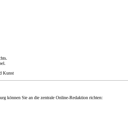
hts.
el.
nd Kunst
rg können Sie an die zentrale Online-Redaktion richten: