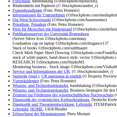
Forschung
, handshaking (©iStockphoto/daizuoxin),
Bindemitteln mit Papieren (© iStockphoto/andrei_r)
Frauenbeauftragte
(Foto: Petra Homeier)
Informationen für Unternehmen
(©iStockphoto.com/mediaphot
Ost-West-Schwerpunkt
(©iStockphoto.com/Juanmonino)
Präsidium
,
Präsident
(Foto: Petra Homeier)
Preis für Menschen mit Hintergrund
(©iStockphoto.com/defun)
Publikationsserver der Universität Regensburg
(Server Silver Icon ©iStockphoto.com/mstay
Graduation cap on laptop ©iStockphoto.com/dragance137
Stack of books ©iStockphoto.com/sajithsaam
Check Mark Paper Sheet Drawing ©iStockphoto.com/FrankRa
stack of white papers, hand drawn style, vector ©iStockphoto.
RESEARCH ©iStockphoto.com/StudioM1
Monitoring business - Stock image ©iStockphoto.com/Violka0
Service und Informationen der UR
, (© iStockphoto/andrei_r)
Startseite (engl.)
,
UR panorama in english
(© Property Previe
Vizepräsidenten
(Foto: Petra Homeier)
Wissens- und Technologietransfer
, handshaking (©iStockphoto
Wissens- und Technologietransfer
, Business-Strategien für de
Zentrum zur Förderung des wissenschaftlichen Nachwuchses
(
Diagnostik der systemischen Krebserkrankung
, Deutsche Kreb
Diagnostik und Therapieentwicklung
,
Lehrstuhl
, ITEM/Patrick
Lehrstuhl
,
HOME
, UKR/Beutler
Erforschung der Metastasierung
, Piero Musiani