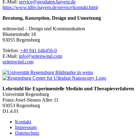
E-Mail:
service@
geodaten.bayern.de
https://www.ldbv.bayern.de/service/kontakt.html
Beratung, Konzeption, Design und Umsetzung
seitenwind – Design und Kommunikation
Blumenstraße 18
93055 Regensburg
Telefon:
+49 941 646456-0
E-Mail:
info@
seitenwind.com
seitenwind.com
Lehrstuhl für Experimentelle Medizin und Therapieverfahren
Universität Regensburg
Franz-Josef-Strauss Allee 11
93053 Regensburg
D1.4.01
Kontakt
Impressum
Datenschutz