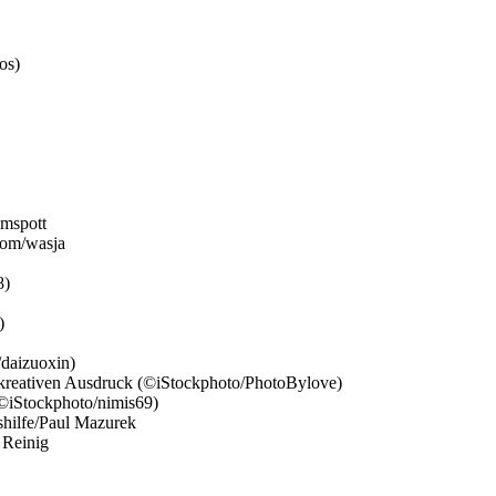
os)
mspott
com/wasja
8)
w)
/daizuoxin)
n kreativen Ausdruck (©iStockphoto/PhotoBylove)
©iStockphoto/nimis69)
shilfe/Paul Mazurek
 Reinig